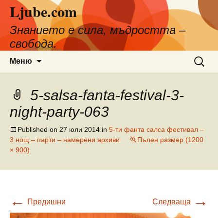
Ljube.com
Към
съдържанието
Знанието е сила, мъдростта –
свобода.
Търсен
Меню
за:
5-salsa-fanta-festival-3-
night-party-063
Published on
27 юли 2014
in
5-ти фанта салса фестивал –
3 нощ – парти – намерени архиви
Пълен размер (1200
× 900)
←
→
Предишни
Следваща