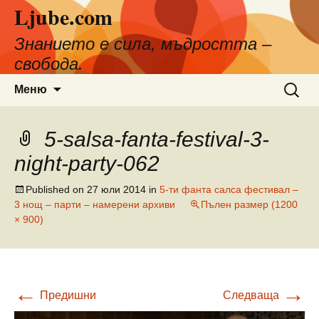
Ljube.com
Към
съдържанието
Знанието е сила, мъдростта –
свобода.
Търсен
Меню
за:
5-salsa-fanta-festival-3-
night-party-062
Published on
27 юли 2014
in
5-ти фанта салса фестивал –
3 нощ – парти – намерени архиви
Пълен размер (1200
× 900)
←
→
Предишни
Следваща