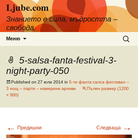
Ljube.com
Към
съдържанието
Знанието е сила, мъдростта –
свобода.
Търсен
Меню
за:
5-salsa-fanta-festival-3-
night-party-050
Published on
27 юли 2014
in
5-ти фанта салса фестивал –
3 нощ – парти – намерени архиви
Пълен размер (1200
× 900)
←
→
Предишни
Следваща