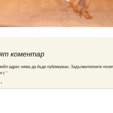
ят коментар
ейл адрес няма да бъде публикуван.
Задължителните полет
и с
*
:
*