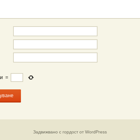
ри
=
Задвижвано с гордост от WordPress