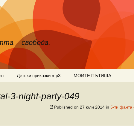
тта – свобода.
ен
Детски приказки mp3
МОИТЕ ПЪТИЩА
val-3-night-party-049
Published on
27 юли 2014
in
5-ти фанта