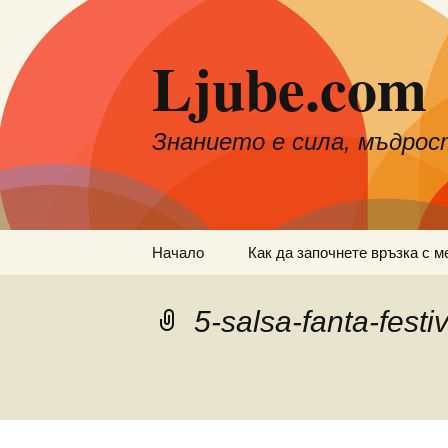
Към
съдържанието
Ljube.com
Знанието е сила, мъдрос
Начало
Как да започнете връзка с м
5-salsa-fanta-festi