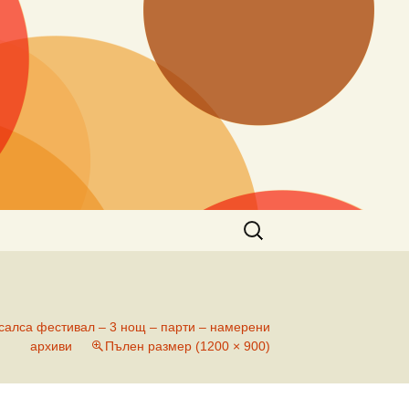
Търсене
за:
 салса фестивал – 3 нощ – парти – намерени
архиви
Пълен размер (1200 × 900)