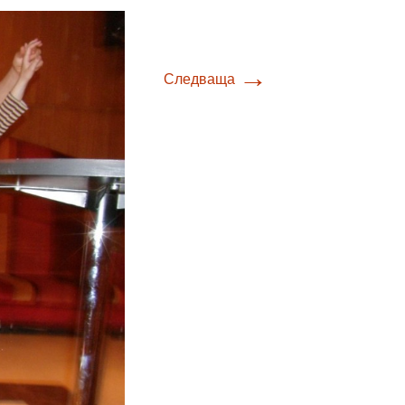
→
Следваща