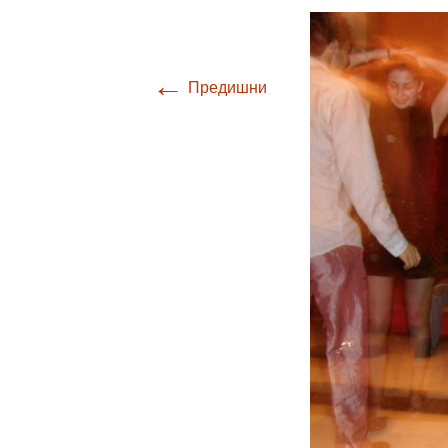
←
Предишни