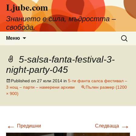
Ljube.com
Към
съдържанието
Знанието е сила, мъдростта –
свобода.
Търсен
Меню
за:
5-salsa-fanta-festival-3-
night-party-045
Published on
27 юли 2014
in
5-ти фанта салса фестивал –
3 нощ – парти – намерени архиви
Пълен размер (1200
× 900)
←
→
Предишни
Следваща