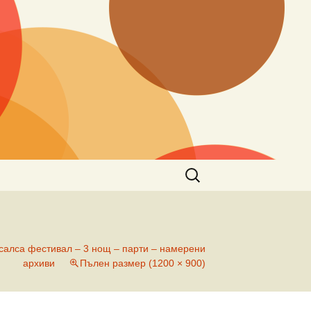
Търсене
за:
 салса фестивал – 3 нощ – парти – намерени
архиви
Пълен размер (1200 × 900)