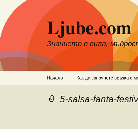
Към
съдържанието
Ljube.com
Знанието е сила, мъдрос
Начало
Как да започнете връзка с м
5-salsa-fanta-festi