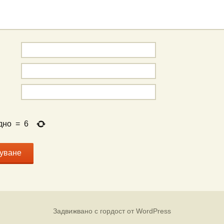
дно
=
6
Задвижвано с гордост от WordPress