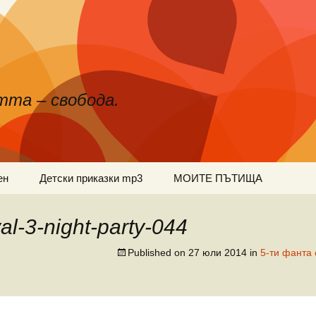
тта – свобода.
ен
Детски приказки mp3
МОИТЕ ПЪТИЩА
val-3-night-party-044
Published on
27 юли 2014
in
5-ти фанта