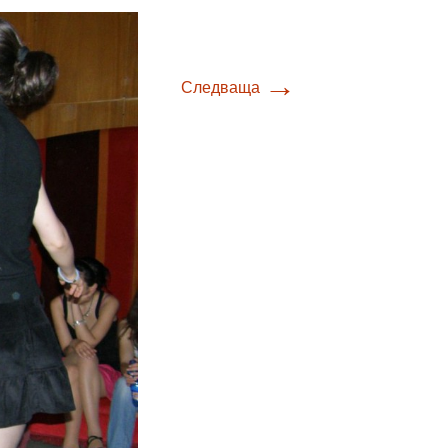
→
Следваща