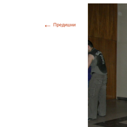
←
Предишни