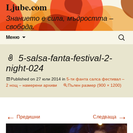
Ljube.com
Към
съдържанието
Знанието е сила, мъдростта –
свобода.
Търсен
Меню
за:
5-salsa-fanta-festival-2-
night-024
Published on
27 юли 2014
in
5-ти фанта салса фестивал –
2 нощ – намерени архиви
Пълен размер (900 × 1200)
←
→
Предишни
Следваща