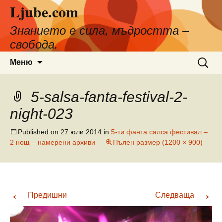
Ljube.com
Към
съдържанието
Знанието е сила, мъдростта –
свобода.
Търсен
Меню
за:
5-salsa-fanta-festival-2-
night-023
Published on
27 юли 2014
in
5-ти фанта салса фестивал –
2 нощ – намерени архиви
Пълен размер (1200 × 900)
←
→
Предишни
Следваща