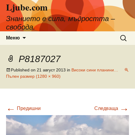
Ljube.com
Към
съдържанието
Знанието е сила, мъдростта –
свобода.
Търсен
Меню
за:
P8187027
Published on
21 август 2013
in
Високи сини планини…
Пълен размер (1280 × 960)
←
→
Предишни
Следваща