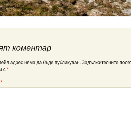
ят коментар
ейл адрес няма да бъде публикуван.
Задължителните полет
и с
*
:
*