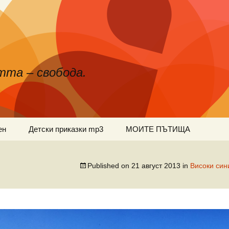
тта – свобода.
ен
Детски приказки mp3
МОИТЕ ПЪТИЩА
Published on
21 август 2013
in
Високи си