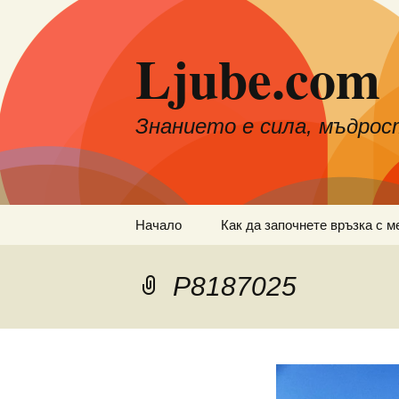
Към
съдържанието
Ljube.com
Знанието е сила, мъдрос
Начало
Как да започнете връзка с м
P8187025