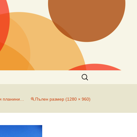
Търсене
за:
ни планини…
Пълен размер (1280 × 960)