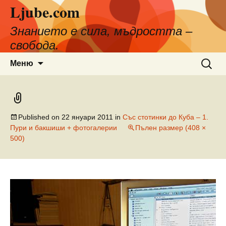
Ljube.com
Към
съдържанието
Знанието е сила, мъдростта –
свобода.
Търсен
Меню
за:
Published on
22 януари 2011
in
Със стотинки до Куба – 1.
Пури и бакшиши + фотогалерии
Пълен размер (408 ×
500)