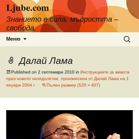
Ljube.com
Към
съдържанието
Знанието е сила, мъдростта –
свобода.
Търсен
Меню
за:
Далай Лама
Published on
2 септември 2010
in
Инструкциите за живота
през новото хилядолетие, произнесени от Далай Лама на 1
януари 2004 г.
Пълен размер (520 × 407)