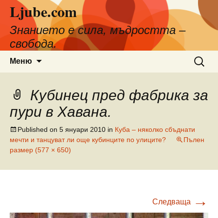
Ljube.com
Към
съдържанието
Знанието е сила, мъдростта –
свобода.
Търсен
Меню
за:
Кубинец пред фабрика за
пури в Хавана.
Published on
5 януари 2010
in
Куба – няколко сбъднати
мечти и танцуват ли още кубинците по улиците?
Пълен
размер (577 × 650)
→
Следваща