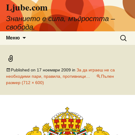
Ljube.com
Към
съдържанието
Знанието е сила, мъдростта –
свобода.
Търсен
Меню
за:
Published on
17 ноември 2009
in
За да играеш не са
необходими пари, правила, противници…
Пълен
размер (712 × 600)