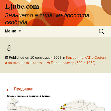
Ljube.com
Към
съдържанието
Знанието е сила, мъдростта –
свобода.
Търсен
Меню
за:
Published on
10 септември 2009
in
Камери на КАТ в София
и по пътищата + карта
Пълен размер (800 × 1082)
←
Предишни