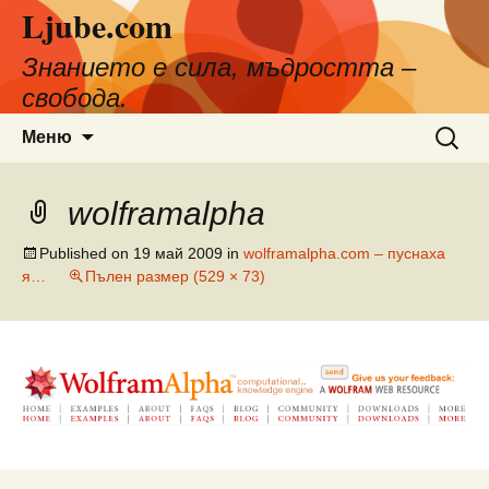
Ljube.com
Към
съдържанието
Знанието е сила, мъдростта –
свобода.
Търсен
Меню
за:
wolframalpha
Published on
19 май 2009
in
wolframalpha.com – пуснаха
я…
Пълен размер (529 × 73)