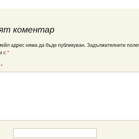
ят коментар
ейл адрес няма да бъде публикуван.
Задължителните полет
и с
*
:
*