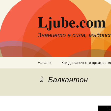
Към
съдържанието
Ljube.com
Знанието е сила, мъдрос
Начало
Как да започнете връзка с м
Балкантон