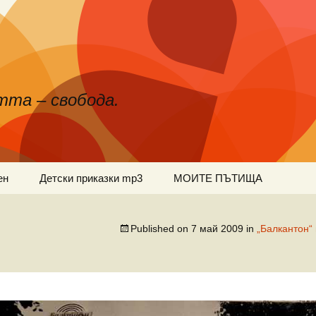
тта – свобода.
ен
Детски приказки mp3
МОИТЕ ПЪТИЩА
Published on
7 май 2009
in
„Балкантон“