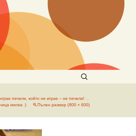
Търсене
за:
играе печели, който не играе – не печели! …
ница милка :)
Пълен размер (800 × 600)