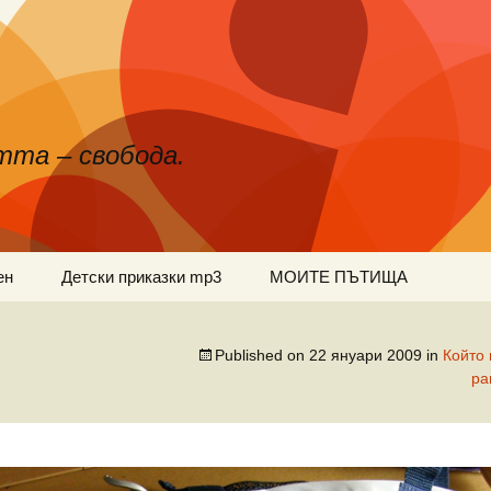
тта – свобода.
ен
Детски приказки mp3
МОИТЕ ПЪТИЩА
Published on
22 януари 2009
in
Който 
ра