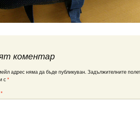
ят коментар
ейл адрес няма да бъде публикуван.
Задължителните полет
и с
*
:
*