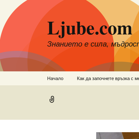
Към
съдържанието
Ljube.com
Знанието е сила, мъдрос
Начало
Как да започнете връзка с м