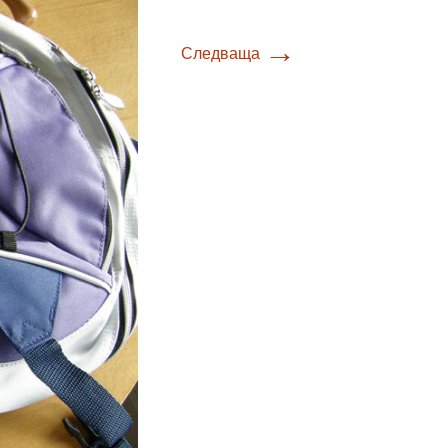
→
Следваща