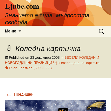
Ljube.com
Към
съдържанието
Знанието е сила, мъдростта –
свобода.
Търсен
Меню
за:
Коледна картичка
Published on
23 декември 2008
in
ВЕСЕЛИ КОЛЕДНИ И
НОВОГОДИШНИ ПРАЗНИЦИ ! :) + изпращане на картичка
Пълен размер (500 × 333)
←
Предишни