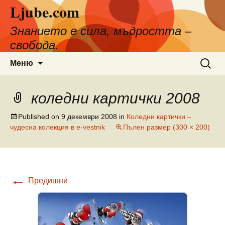
Ljube.com
Към
съдържанието
Знанието е сила, мъдростта –
свобода.
Търсен
Меню
за:
коледни картички 2008
Published on
9 декември 2008
in
Коледни картички –
чудесна колекция в e-vestnik
Пълен размер (300 × 200)
←
Предишни