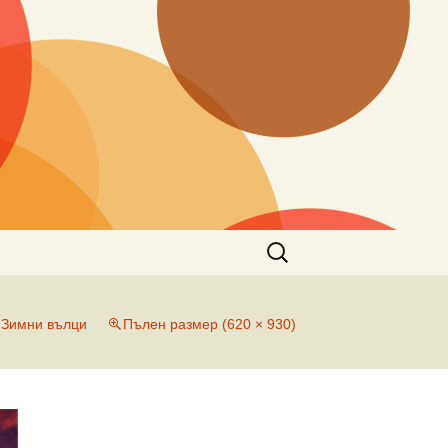
Търсене
за:
n
Зимни вълци
Пълен размер (620 × 930)