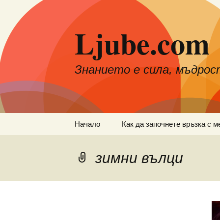
Към
съдържанието
Ljube.com
Знанието е сила, мъдрос
Начало
Как да започнете връзка с м
зимни вълци