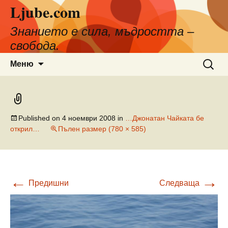
Ljube.com
Към
съдържанието
Знанието е сила, мъдростта –
свобода.
Търсен
Меню
за:
Published on
4 ноември 2008
in
…Джонатан Чайката бе
открил…
Пълен размер (780 × 585)
←
→
Предишни
Следваща