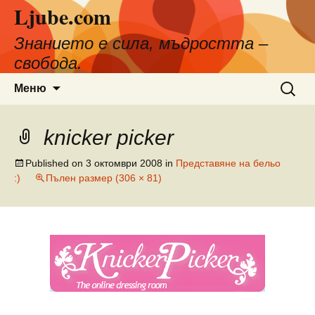
Ljube.com
Към
съдържанието
Знанието е сила, мъдростта –
свобода.
Търсен
Меню
за:
knicker picker
Published on
3 октомври 2008
in
Представяне на бельо
:)
Пълен размер (306 × 81)