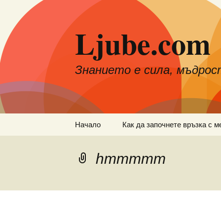
Към
съдържанието
Ljube.com
Знанието е сила, мъдрос
Начало
Как да започнете връзка с м
hmmmmm