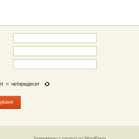
ет
=
четиридесет
Задвижвано с гордост от WordPress