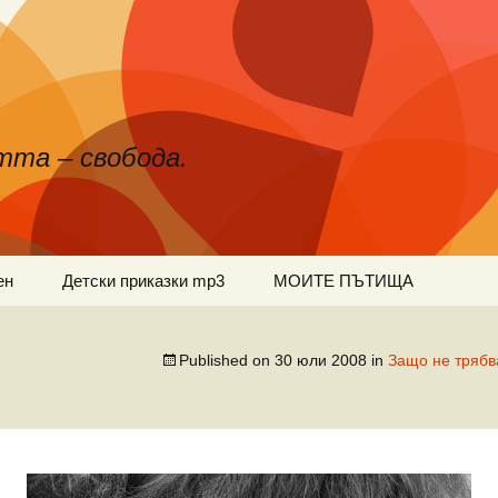
тта – свобода.
ен
Детски приказки mp3
МОИТЕ ПЪТИЩА
Published on
30 юли 2008
in
Защо не трябва