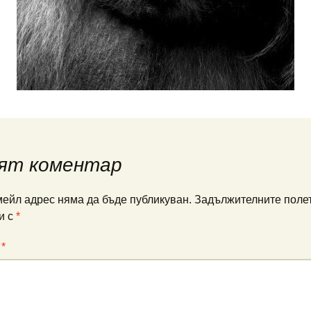
ят коментар
ейл адрес няма да бъде публикуван.
Задължителните полет
и с
*
:
*