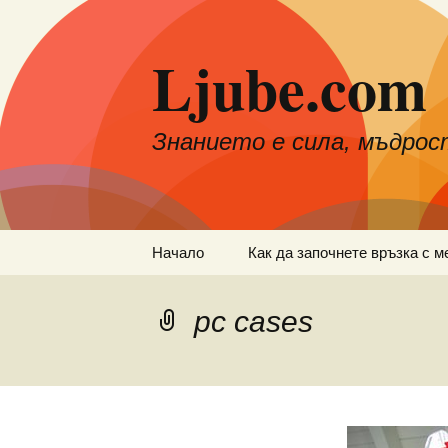
Към
съдържанието
Ljube.com
Знанието е сила, мъдрос
Начало
Как да започнете връзка с м
pc cases