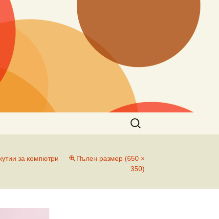
Търсене
за:
кутии за компютри
Пълен размер (650 ×
350)