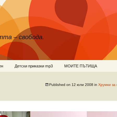
тта – свобода.
ен
Детски приказки mp3
МОИТЕ ПЪТИЩА
Published on
12 юли 2008
in
Хрумки за 