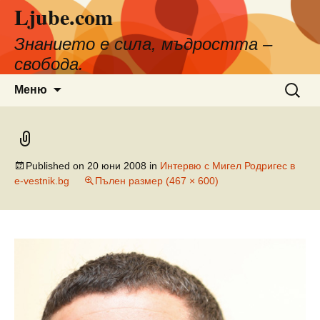
Ljube.com
Към
съдържанието
Знанието е сила, мъдростта –
свобода.
Търсен
Меню
за:
Published on
20 юни 2008
in
Интервю с Мигел Родригес в
e-vestnik.bg
Пълен размер (467 × 600)