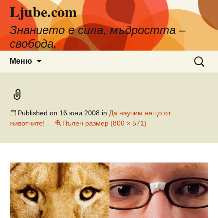
Ljube.com
Към
съдържанието
Знанието е сила, мъдростта –
свобода.
Търсен
Меню
за:
Published on
16 юни 2008
in
Да научим нещо от
животните!
Пълен размер (800 × 571)