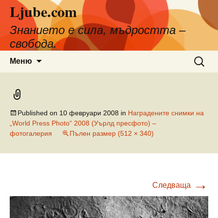
Ljube.com
Към
съдържанието
Знанието е сила, мъдростта –
свобода.
Търсен
Меню
за:
Published on
10 февруари 2008
in
Наградените снимки на
„World Press Photo“ 2008 (Уърлд пресфото) –
фотогалерия
Пълен размер (512 × 340)
→
Следваща