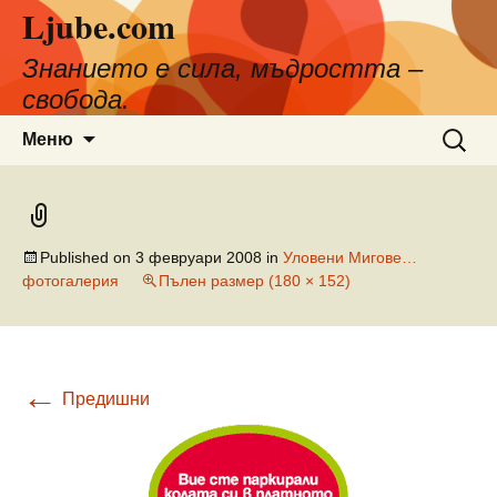
Ljube.com
Към
съдържанието
Знанието е сила, мъдростта –
свобода.
Търсен
Меню
за:
Published on
3 февруари 2008
in
Уловени Мигове…
фотогалерия
Пълен размер (180 × 152)
←
Предишни