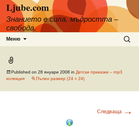
Ljube.com
Към
съдържанието
Знанието е сила, мъдростта –
свобода.
Търсен
Меню
за:
Published on
28 януари 2008
in
Детски приказки – mp3
колекция
Пълен размер (24 × 24)
→
Следваща