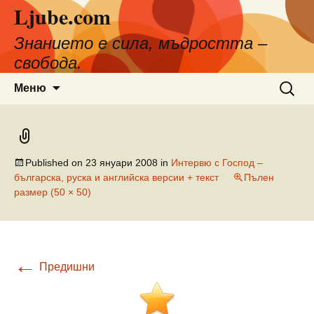
Ljube.com
Към
съдържанието
Знанието е сила, мъдростта –
свобода.
Търсен
Меню
за:
Published on
23 януари 2008
in
Интервю с Господ –
българска, руска и английска версии + текст
Пълен
размер (50 × 50)
←
Предишни