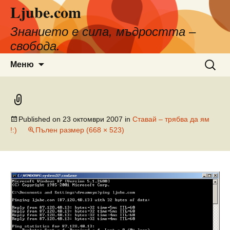
Ljube.com
Към
съдържанието
Знанието е сила, мъдростта –
свобода.
Търсен
Меню
за:
Published on
23 октомври 2007
in
Ставай – трябва да ям
!:)
Пълен размер (668 × 523)