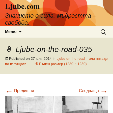
Ljube.com
Към
съдържанието
Знанието е сила, мъдростта –
свобода.
Търсен
Меню
за:
Ljube-on-the-road-035
Published on
27 юли 2014
in
Ljube on the road – или някъде
по пътищата…
Пълен размер (1280 × 1280)
←
→
Предишни
Следваща