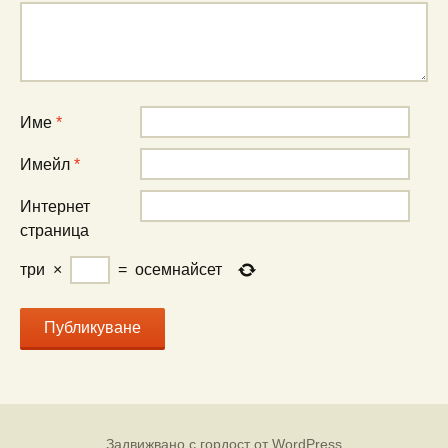
Име
*
Имейл
*
Интернет
страница
три
×
=
осемнайсет
Задвижвано с гордост от WordPress