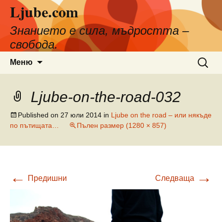
Ljube.com
Към
съдържанието
Знанието е сила, мъдростта –
свобода.
Търсен
Меню
за:
Ljube-on-the-road-032
Published on
27 юли 2014
in
Ljube on the road – или някъде
по пътищата…
Пълен размер (1280 × 857)
←
→
Предишни
Следваща