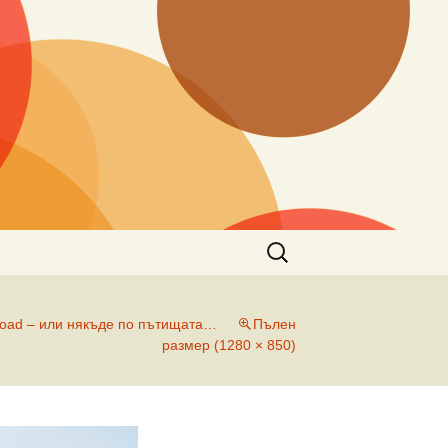
Търсене
за:
 road – или някъде по пътищата…
Пълен
размер (1280 × 850)