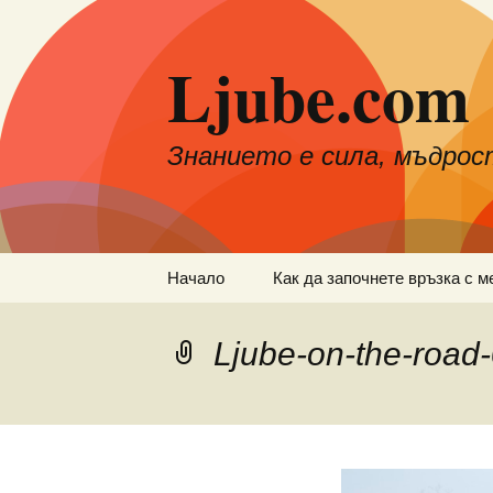
Към
съдържанието
Ljube.com
Знанието е сила, мъдрос
Начало
Как да започнете връзка с м
Ljube-on-the-road