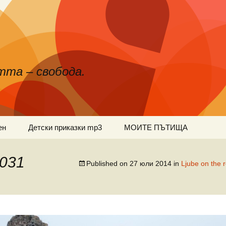
тта – свобода.
ен
Детски приказки mp3
МОИТЕ ПЪТИЩА
-031
Published on
27 юли 2014
in
Ljube on the