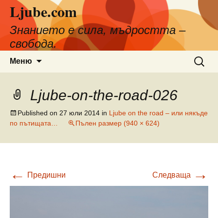
Ljube.com
Към
съдържанието
Знанието е сила, мъдростта –
свобода.
Търсен
Меню
за:
Ljube-on-the-road-026
Published on
27 юли 2014
in
Ljube on the road – или някъде
по пътищата…
Пълен размер (940 × 624)
←
→
Предишни
Следваща