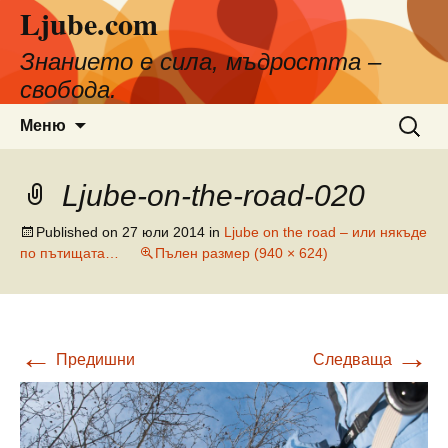
Ljube.com
Към
съдържанието
Знанието е сила, мъдростта –
свобода.
Търсен
Меню
за:
Ljube-on-the-road-020
Published on
27 юли 2014
in
Ljube on the road – или някъде
по пътищата…
Пълен размер (940 × 624)
←
→
Предишни
Следваща