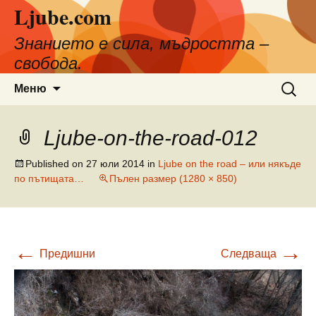
Ljube.com
Към
съдържанието
Знанието е сила, мъдростта –
свобода.
Търсен
Меню
за:
Ljube-on-the-road-012
Published on
27 юли 2014
in
Ljube on the road – или някъде
по пътищата…
Пълен размер (1280 × 850)
←
→
Предишни
Следваща