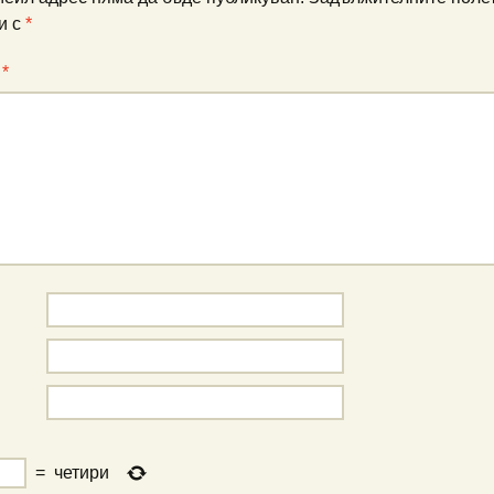
и с
*
:
*
=
четири