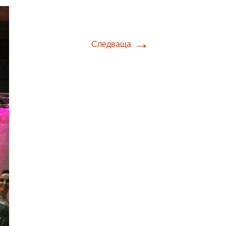
→
Следваща