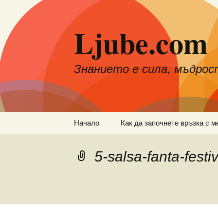
Към
съдържанието
Ljube.com
Знанието е сила, мъдрос
Начало
Как да започнете връзка с м
5-salsa-fanta-festi