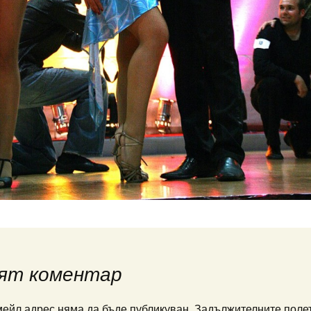
ят коментар
ейл адрес няма да бъде публикуван.
Задължителните полет