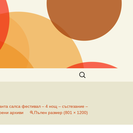
Търсене
за:
анта салса фестивал – 4 нощ – състезание –
рени архиви
Пълен размер (801 × 1200)