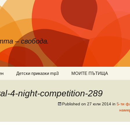
тта – свобода.
ен
Детски приказки mp3
МОИТЕ ПЪТИЩА
val-4-night-competition-289
Published on
27 юли 2014
in
5-ти ф
наме