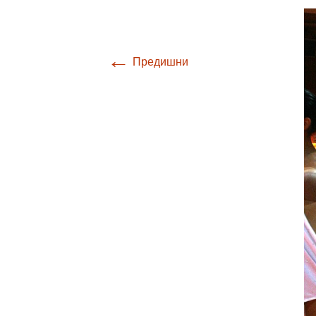
←
Предишни