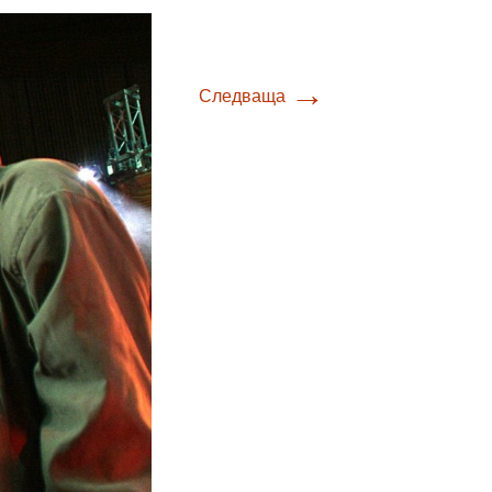
→
Следваща