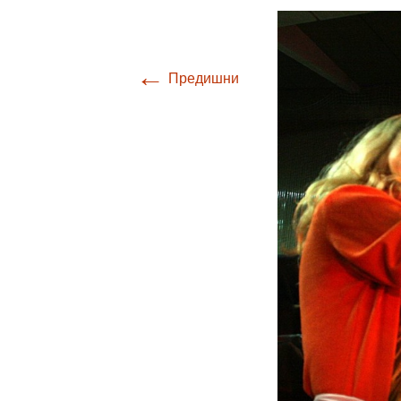
←
Предишни