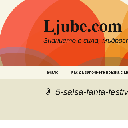
Към
съдържанието
Ljube.com
Знанието е сила, мъдрос
Начало
Как да започнете връзка с м
5-salsa-fanta-festi