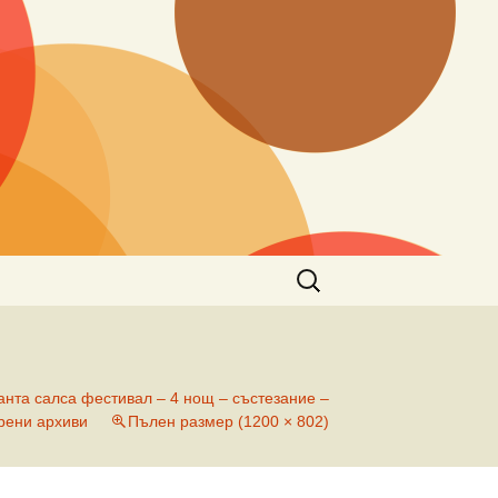
Търсене
за:
анта салса фестивал – 4 нощ – състезание –
рени архиви
Пълен размер (1200 × 802)