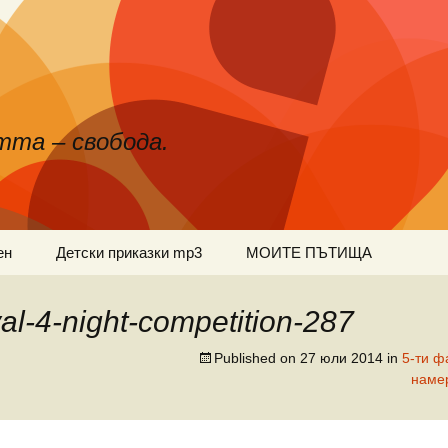
тта – свобода.
ен
Детски приказки mp3
МОИТЕ ПЪТИЩА
val-4-night-competition-287
Published on
27 юли 2014
in
5-ти ф
наме