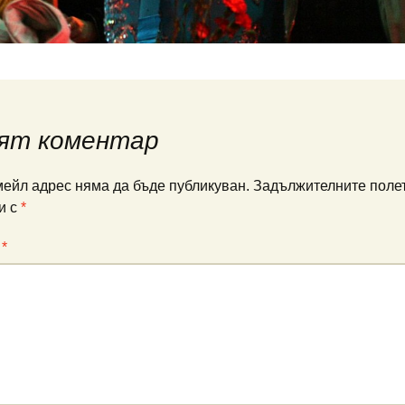
ят коментар
ейл адрес няма да бъде публикуван.
Задължителните полет
и с
*
:
*