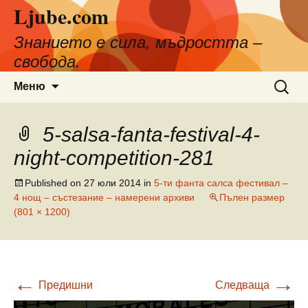
Ljube.com
Към
съдържанието
Знанието е сила, мъдростта –
свобода.
Търсен
Меню
за:
5-salsa-fanta-festival-4-
night-competition-281
Published on
27 юли 2014
in
5-ти фанта салса фестивал –
4 нощ – състезание – намерени архиви
Пълен размер
(801 × 1200)
←
→
Предишни
Следваща