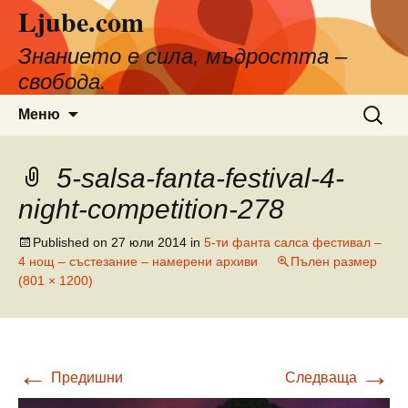
Ljube.com
Към
съдържанието
Знанието е сила, мъдростта –
свобода.
Търсен
Меню
за:
5-salsa-fanta-festival-4-
night-competition-278
Published on
27 юли 2014
in
5-ти фанта салса фестивал –
4 нощ – състезание – намерени архиви
Пълен размер
(801 × 1200)
←
→
Предишни
Следваща