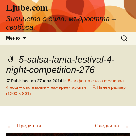
Ljube.com
Към
съдържанието
Знанието е сила, мъдростта –
свобода.
Търсен
Меню
за:
5-salsa-fanta-festival-4-
night-competition-276
Published on
27 юли 2014
in
5-ти фанта салса фестивал –
4 нощ – състезание – намерени архиви
Пълен размер
(1200 × 801)
←
→
Предишни
Следваща