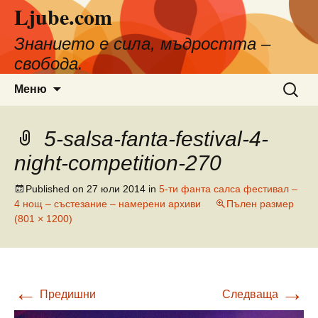
Ljube.com
Към
съдържанието
Знанието е сила, мъдростта –
свобода.
Търсен
Меню
за:
5-salsa-fanta-festival-4-
night-competition-270
Published on
27 юли 2014
in
5-ти фанта салса фестивал –
4 нощ – състезание – намерени архиви
Пълен размер
(801 × 1200)
←
→
Предишни
Следваща