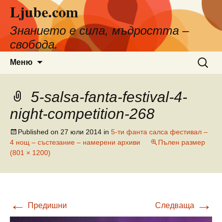
Ljube.com
Към
съдържанието
Знанието е сила, мъдростта –
свобода.
Търсен
Меню
за:
5-salsa-fanta-festival-4-
night-competition-268
Published on
27 юли 2014
in
5-ти фанта салса фестивал –
4 нощ – състезание – намерени архиви
Пълен размер
(801 × 1200)
←
→
Предишни
Следваща