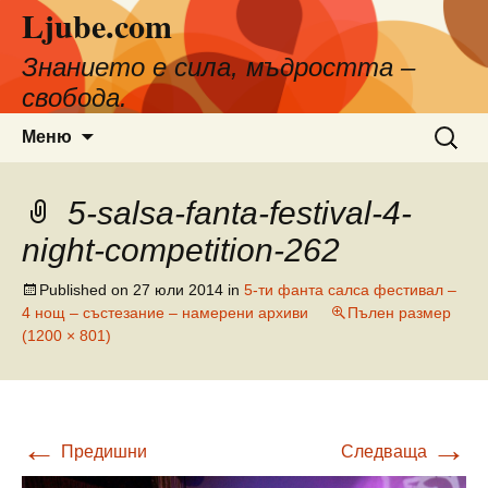
Ljube.com
Към
съдържанието
Знанието е сила, мъдростта –
свобода.
Търсен
Меню
за:
5-salsa-fanta-festival-4-
night-competition-262
Published on
27 юли 2014
in
5-ти фанта салса фестивал –
4 нощ – състезание – намерени архиви
Пълен размер
(1200 × 801)
←
→
Предишни
Следваща