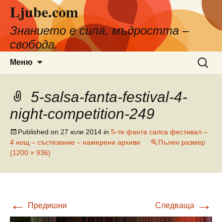
Ljube.com
Към
съдържанието
Знанието е сила, мъдростта –
свобода.
Търсен
Меню
за:
5-salsa-fanta-festival-4-
night-competition-249
Published on
27 юли 2014
in
5-ти фанта салса фестивал –
4 нощ – състезание – намерени архиви
Пълен размер
(1200 × 936)
←
→
Предишни
Следваща