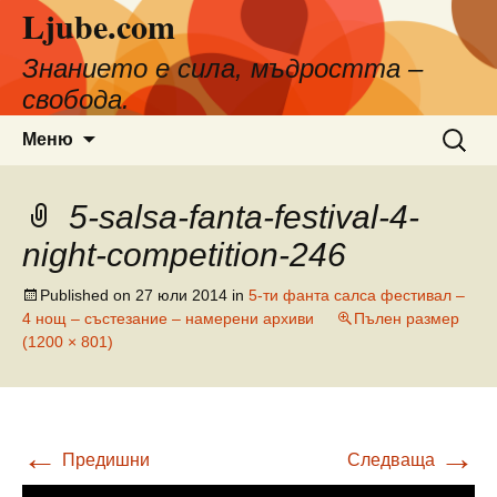
Ljube.com
Към
съдържанието
Знанието е сила, мъдростта –
свобода.
Търсен
Меню
за:
5-salsa-fanta-festival-4-
night-competition-246
Published on
27 юли 2014
in
5-ти фанта салса фестивал –
4 нощ – състезание – намерени архиви
Пълен размер
(1200 × 801)
←
→
Предишни
Следваща