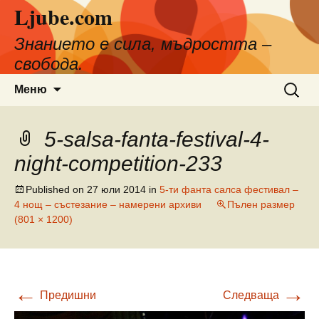
Ljube.com
Към
съдържанието
Знанието е сила, мъдростта –
свобода.
Търсен
Меню
за:
5-salsa-fanta-festival-4-
night-competition-233
Published on
27 юли 2014
in
5-ти фанта салса фестивал –
4 нощ – състезание – намерени архиви
Пълен размер
(801 × 1200)
←
→
Предишни
Следваща