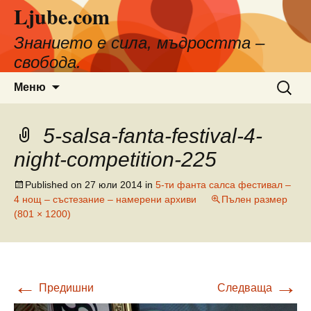
Ljube.com
Към
съдържанието
Знанието е сила, мъдростта –
свобода.
Търсен
Меню
за:
5-salsa-fanta-festival-4-
night-competition-225
Published on
27 юли 2014
in
5-ти фанта салса фестивал –
4 нощ – състезание – намерени архиви
Пълен размер
(801 × 1200)
←
→
Предишни
Следваща